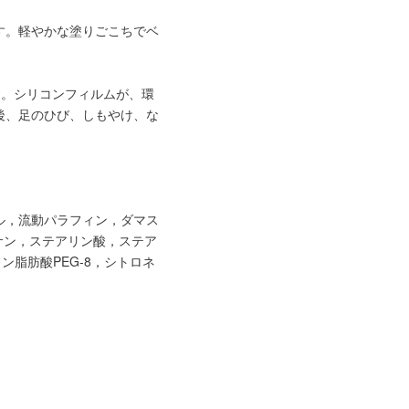
。 軽やかな塗りごこちでベ
す。シリコンフィルムが、環
後、足のひび、しもやけ、な
ル，流動パラフィン，ダマス
サン，ステアリン酸，ステア
ン脂肪酸PEG-8，シトロネ