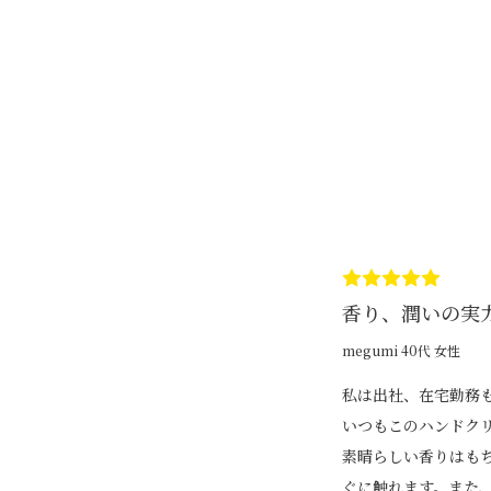
香り、潤いの実
megumi 40代 女性
私は出社、在宅勤務
いつもこのハンドク
素晴らしい香りはも
ぐに触れます。また