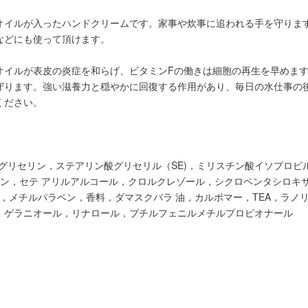
イルが入ったハンドクリームです。 家事や炊事に追われる手を守ります
などにも使って頂けます。
オイルが表皮の炎症を和らげ、ビタミンFの働きは細胞の再生を早めま
守ります。強い滋養力と穏やかに回復する作用があり、毎日の水仕事の
ください。
グリセリン，ステアリン酸グリセリル（SE)，ミリスチン酸イソプロピ
ノリン，セテ アリルアルコール，クロルクレゾール，シクロペンタシロキ
ン，メチルパラベン，香料，ダマスクバラ 油，カルボマー，TEA，ラノリ
，ゲラニオール，リナロール，ブチルフェニルメチルプロピオナール