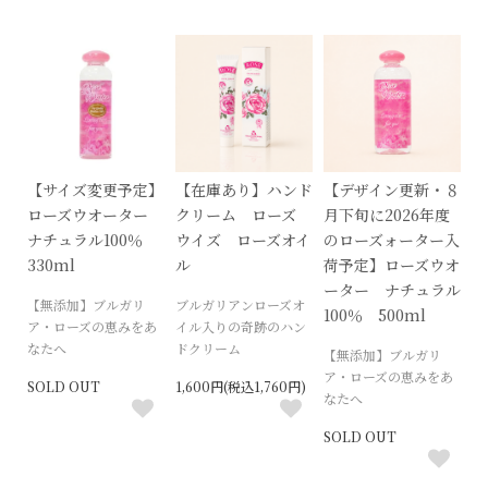
【サイズ変更予定】
【在庫あり】ハンド
【デザイン更新・８
ローズウオーター
クリーム ローズ
月下旬に2026年度
ナチュラル100％
ウイズ ローズオイ
のローズォーター入
330ml
ル
荷予定】ローズウオ
ーター ナチュラル
【無添加】ブルガリ
ブルガリアンローズオ
100％ 500ml
ア・ローズの恵みをあ
イル入りの奇跡のハン
なたへ
ドクリーム
【無添加】ブルガリ
ア・ローズの恵みをあ
SOLD OUT
1,600円(税込1,760円)
なたへ
SOLD OUT