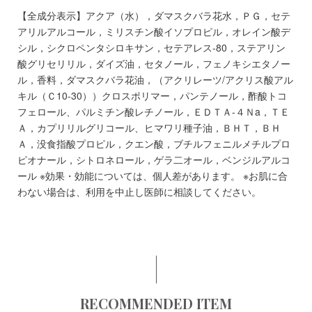
【全成分表示】アクア（水），ダマスクバラ花水，ＰＧ，セテ
アリルアルコール，ミリスチン酸イソプロピル，オレイン酸デ
シル，シクロペンタシロキサン，セテアレス-80，ステアリン
酸グリセリリル，ダイズ油，セタノール，フェノキシエタノー
ル，香料，ダマスクバラ花油，（アクリレーツ/アクリス酸アル
キル（Ｃ10-30））クロスポリマー，パンテノール，酢酸トコ
フェロール、パルミチン酸レチノール，ＥＤＴＡ-４Ｎa，ＴＥ
Ａ，カプリリルグリコール、ヒマワリ種子油，ＢＨＴ，ＢＨ
Ａ，没食指酸プロピル，クエン酸，ブチルフェニルメチルプロ
ピオナール，シトロネロール，ゲラ二オール，ベンジルアルコ
ール ※効果・効能については、個人差があります。 ※お肌に合
わない場合は、利用を中止し医師に相談してください。
RECOMMENDED ITEM